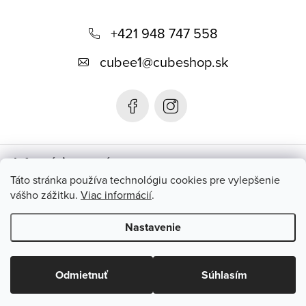
Z
á
+421 948 747 558
p
cubee1
@
cubeshop.sk
ä
t
i
e
Informácie pre vás
Táto stránka používa technológiu cookies pre vylepšenie
vášho zážitku.
Viac informácií
.
Instagram
Nastavenie
Copyright 2026
CUBESHOP.SK
. Všetky práva vyhradené.
Upraviť
nastavenie cookies
Odmietnuť
Súhlasím
Vytvoril Shoptet