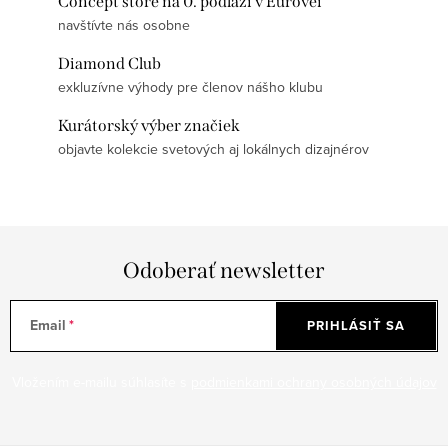
Concept store na 0. podlaží v Eurovei
navštívte nás osobne
Diamond Club
exkluzívne výhody pre členov nášho klubu
Kurátorský výber značiek
objavte kolekcie svetových aj lokálnych dizajnérov
Odoberať newsletter
Email
PRIHLÁSIŤ SA
Vložením e-mailu súhlasíte s
podmienkami ochrany osobných údajov