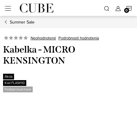
Prejsť
N
na
obsah
Summer Sale
K
Neohodnotené
Podrobnosti hodnotenia
Kabelka - MICRO
KENSINGTON
Akcia
Kód FLASH10
Festival must-have