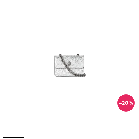
–20 %