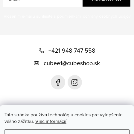
v
ý
Vložením e-mailu súhlasíte s
podmienkami ochrany osobných údajov
p
i
s
Z
u
á
+421 948 747 558
p
cubee1
@
cubeshop.sk
ä
t
i
e
Informácie pre vás
Táto stránka používa technológiu cookies pre vylepšenie
vášho zážitku.
Viac informácií
.
Instagram