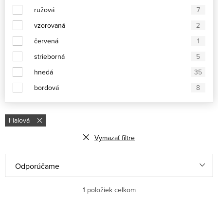
ružová
7
vzorovaná
2
červená
1
strieborná
5
hnedá
35
bordová
8
Fialová
Vymazať filtre
V
R
Odporúčame
ý
a
Najlacnejšie
1
položiek celkom
p
d
i
e
Najdrahšie