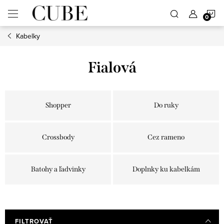
Prejsť
N
na
obsah
Kabelky
K
Fialová
Shopper
Do ruky
Crossbody
Cez rameno
Batohy a ľadvinky
Doplnky ku kabelkám
FILTROVAŤ