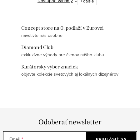
Dostupné varianty
+ ďalšie
O
Concept store na 0. podlaží v Eurovei
navštívte nás osobne
v
l
Diamond Club
á
exkluzívne výhody pre členov nášho klubu
d
Kurátorský výber značiek
a
objavte kolekcie svetových aj lokálnych dizajnérov
c
i
e
p
r
v
Odoberať newsletter
k
y
Email
PRIHLÁSIŤ SA