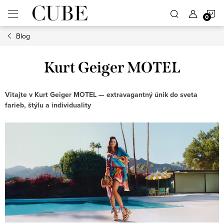
Prejsť
N
na
obsah
Blog
K
Kurt Geiger MOTEL
Vitajte v Kurt Geiger MOTEL — extravagantný únik do sveta
farieb, štýlu a individuality