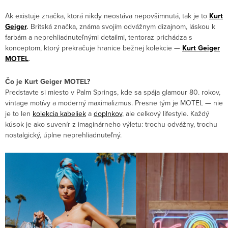
Ak existuje značka, ktorá nikdy neostáva nepovšimnutá, tak je to
Kurt
Geiger
.
Britská značka, známa svojím odvážnym dizajnom, láskou k
farbám a neprehliadnuteľnými detailmi, tentoraz prichádza s
konceptom, ktorý prekračuje hranice bežnej kolekcie —
Kurt Geiger
MOTEL
.
Čo je Kurt Geiger MOTEL?
Predstavte si miesto v Palm Springs, kde sa spája glamour 80. rokov,
vintage motívy a moderný maximalizmus. Presne tým je MOTEL — nie
je to len
kolekcia kabeliek
a
doplnkov
, ale celkový lifestyle. Každý
kúsok je ako suvenír z imaginárneho výletu: trochu odvážny, trochu
nostalgický, úplne neprehliadnuteľný.