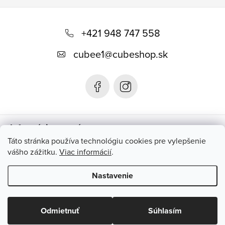
Z
á
+421 948 747 558
p
cubee1
@
cubeshop.sk
ä
t
i
e
Informácie pre vás
Táto stránka používa technológiu cookies pre vylepšenie
vášho zážitku.
Viac informácií
.
Instagram
Nastavenie
Copyright 2026
CUBESHOP.SK
. Všetky práva vyhradené.
Upraviť
nastavenie cookies
Odmietnuť
Súhlasím
Vytvoril Shoptet