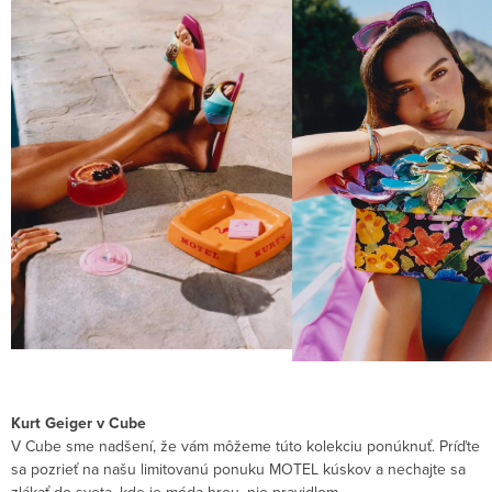
Kurt Geiger v Cube
V Cube sme nadšení, že vám môžeme túto kolekciu ponúknuť. Príďte
sa pozrieť na našu limitovanú ponuku MOTEL kúskov a nechajte sa
zlákať do sveta, kde je móda hrou, nie pravidlom.