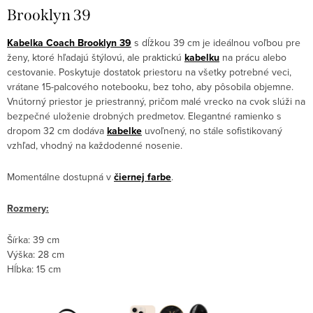
Brooklyn 39
Kabelka Coach Brooklyn 39
s dĺžkou 39 cm je ideálnou voľbou pre
ženy, ktoré hľadajú štýlovú, ale praktickú
kabelku
na prácu alebo
cestovanie. Poskytuje dostatok priestoru na všetky potrebné veci,
vrátane 15-palcového notebooku, bez toho, aby pôsobila objemne.
Vnútorný priestor je priestranný, pričom malé vrecko na cvok slúži na
bezpečné uloženie drobných predmetov. Elegantné ramienko s
dropom 32 cm dodáva
kabelke
uvoľnený, no stále sofistikovaný
vzhľad, vhodný na každodenné nosenie.
Momentálne dostupná v
čiernej farbe
.
Rozmery:
Šírka: 39 cm
Výška: 28 cm
Hĺbka: 15 cm