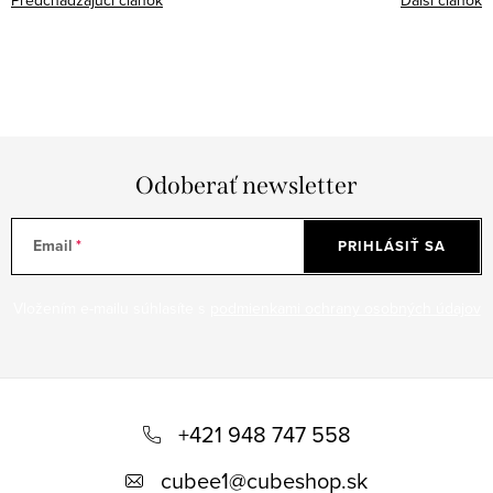
Odoberať newsletter
Email
PRIHLÁSIŤ SA
Vložením e-mailu súhlasíte s
podmienkami ochrany osobných údajov
Z
á
+421 948 747 558
p
cubee1
@
cubeshop.sk