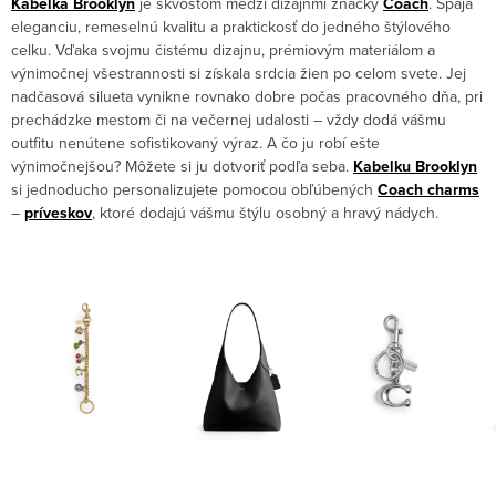
Kabelka Brooklyn
je skvostom medzi dizajnmi značky
Coach
. Spája
eleganciu, remeselnú kvalitu a praktickosť do jedného štýlového
celku. Vďaka svojmu čistému dizajnu, prémiovým materiálom a
výnimočnej všestrannosti si získala srdcia žien po celom svete. Jej
nadčasová silueta vynikne rovnako dobre počas pracovného dňa, pri
prechádzke mestom či na večernej udalosti – vždy dodá vášmu
outfitu nenútene sofistikovaný výraz. A čo ju robí ešte
výnimočnejšou? Môžete si ju dotvoriť podľa seba.
Kabelku Brooklyn
si jednoducho personalizujete pomocou obľúbených
Coach
charms
–
príveskov
, ktoré dodajú vášmu štýlu osobný a hravý nádych.