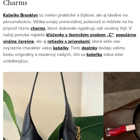
Charms
Kabelky Brooklyn
sú nielen praktické a štýlové, ale aj ideálne na
personalizáciu. Vďaka svojej univerzálnej pútavosti si môžete na ňu
pripnúť rôzne
charms
, ktoré dokonale vyjadrujú váš osobný štýl. V
našej ponuke nájdete
kľúčenky s ikonickým znakom „C“
,
populárne
virálne čerešne
, ale aj
retiazky s príveskami
, ktoré ešte viac
zvýraznia charakter vašej
kabelky
. Tieto
doplnky
dodajú vášmu
looku originálny a moderný nádych, čím sa
kabelka
stáva ešte
unikátnejšou.