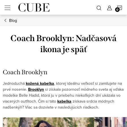
Prejsť
N
na
obsah
Blog
K
Coach Brooklyn: Nadčasová
ikona je späť
Coach Brooklyn
Jednoduchá
kožená kabelka
, ktorej ideálnu veľkosť si zamilujete na
prvé nosenie.
Brooklyn
si získala pozornosť módneho sveta aj vďaka
modelke Belle Hadid, ktorá ju v priebehu niekoľkých dní ukázala vo
viacerých outfitoch. Čím si táto
kabelka
získava srdcia módnych
nadšenkýň? Viac sa dozviete v nasledujúcich riadkoch.