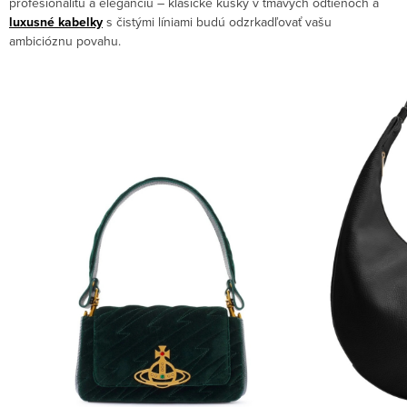
profesionalitu a eleganciu – klasické kúsky v tmavých odtieňoch a
luxusné kabelky
s čistými líniami budú odzrkadľovať vašu
ambicióznu povahu.