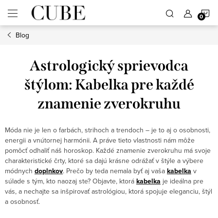
Prejsť
N
na
obsah
Blog
K
Astrologický sprievodca
štýlom: Kabelka pre každé
znamenie zverokruhu
Móda nie je len o farbách, strihoch a trendoch – je to aj o osobnosti,
energii a vnútornej harmónii. A práve tieto vlastnosti nám môže
pomôcť odhaliť náš horoskop. Každé znamenie zverokruhu má svoje
charakteristické črty, ktoré sa dajú krásne odrážať v štýle a výbere
módnych
doplnkov
. Prečo by teda nemala byť aj vaša
kabelka
v
súlade s tým, kto naozaj ste? Objavte, ktorá
kabelka
je ideálna pre
vás, a nechajte sa inšpirovať astrológiou, ktorá spojuje eleganciu, štýl
a osobnosť.