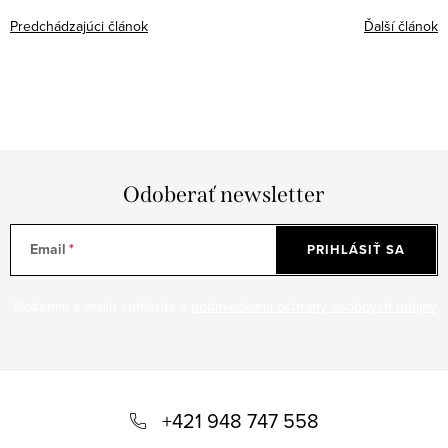
Predchádzajúci článok
Ďalší článok
Odoberať newsletter
Email
PRIHLÁSIŤ SA
Vložením e-mailu súhlasíte s
podmienkami ochrany osobných údajov
Z
á
+421 948 747 558