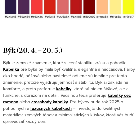
Býk (20. 4. – 20. 5.)
Býk je zemské znamenie, ktoré si cení stabilitu, krásu a pohodlie.
Kabelka
pre býka by mala byť kvalitná, elegantná a nadčasová. Farby
ako hnedá, béžová alebo pastelové odtiene sú ideálne pre tento
znamenie, pretože vyjadrujú jemnosť a stabilitu. Býk si zakladá na
komforte, a preto preferuje
kabelky
, ktoré sú nielen štýlové, ale aj
funkčné, s dôrazom na detail. Väčšinou teda preferuje
kabelky cez
rameno
alebo
crossbody kabelky
. Pre býkov bude rok 2025 o
pohodlných a
luxusných kabelkách
– investujte do kvalitných
materiálov, zemitých tónov a minimalistických kúskov, ktoré vás budú
sprevádzať každý deň.