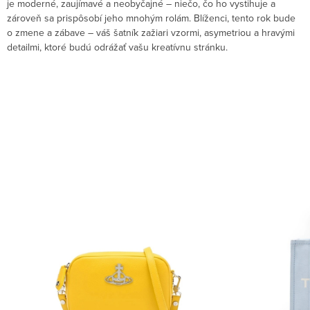
je moderné, zaujímavé a neobyčajné – niečo, čo ho vystihuje a
zároveň sa prispôsobí jeho mnohým rolám. Blíženci, tento rok bude
o zmene a zábave – váš šatník zažiari vzormi, asymetriou a hravými
detailmi, ktoré budú odrážať vašu kreatívnu stránku.