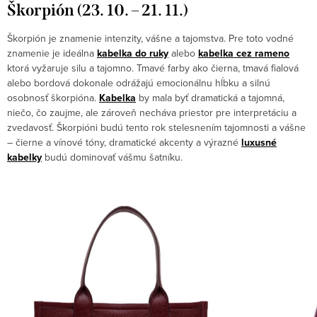
Škorpión (23. 10. – 21. 11.)
Škorpión je znamenie intenzity, vášne a tajomstva. Pre toto vodné
znamenie je ideálna
kabelka do ruky
alebo
kabelka cez rameno
ktorá vyžaruje silu a tajomno. Tmavé farby ako čierna, tmavá fialová
alebo bordová dokonale odrážajú emocionálnu hĺbku a silnú
osobnosť škorpióna.
Kabelka
by mala byť dramatická a tajomná,
niečo, čo zaujme, ale zároveň necháva priestor pre interpretáciu a
zvedavosť. Škorpióni budú tento rok stelesnením tajomnosti a vášne
– čierne a vínové tóny, dramatické akcenty a výrazné
luxusné
kabelky
budú dominovať vášmu šatníku.