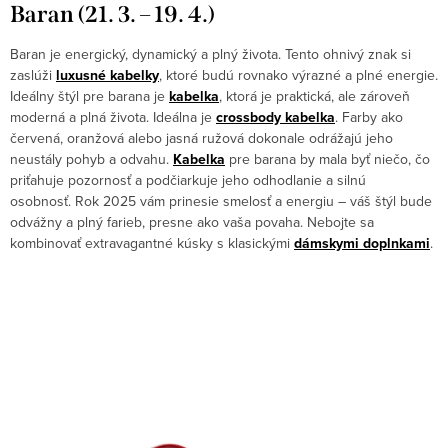
Baran (21. 3. – 19. 4.)
Baran je energický, dynamický a plný života. Tento ohnivý znak si
zaslúži
luxusné kabelky
, ktoré budú rovnako výrazné a plné energie.
Ideálny štýl pre barana je
kabelka
, ktorá je praktická, ale zároveň
moderná a plná života. Ideálna je
crossbody kabelka
. Farby ako
červená, oranžová alebo jasná ružová dokonale odrážajú jeho
neustály pohyb a odvahu.
Kabelka
pre barana by mala byť niečo, čo
priťahuje pozornosť a podčiarkuje jeho odhodlanie a silnú
osobnosť. Rok 2025 vám prinesie smelosť a energiu – váš štýl bude
odvážny a plný farieb, presne ako vaša povaha. Nebojte sa
kombinovať extravagantné kúsky s klasickými
dámskymi doplnkami
.