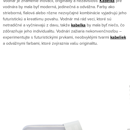
Vodnár je znamenie inovácií, originality a nezávislosti.
Kabelka
pre
vodnára by mala byť moderná, jedinečná a odvážna. Farby ako
strieborná, fialová alebo rôzne nezvyčajné kombinácie vyjadrujú jeho
futuristickú a kreatívnu povahu. Vodnár má rád veci, ktoré sú
netradičné a vyčnievajú z davu, takže
kabelka
by mala byť niečo, čo
zdôrazňuje jeho individualitu. Vodnári zažiaria nekonvenčnosťou –
experimentujte s futuristickými prvkami, neobvyklými tvarmi
kabeliek
a odvážnymi farbami, ktoré zvýraznia vašu originalitu.