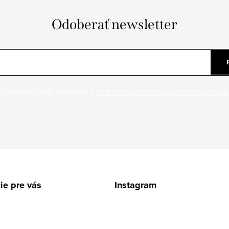
Odoberať newsletter
ožením e-mailu súhlasíte s
podmienkami ochrany osobných úda
ie pre vás
Instagram