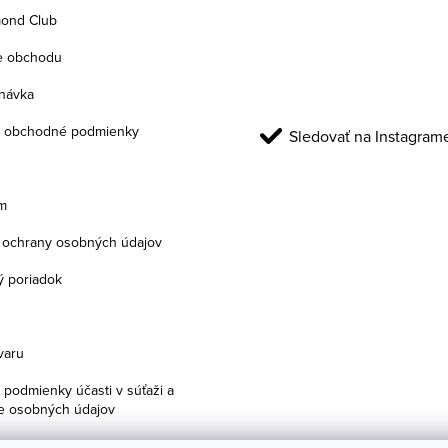
ond Club
e obchodu
návka
 obchodné podmienky
Sledovať na Instagram
m
ochrany osobných údajov
 poriadok
varu
podmienky účasti v súťaži a
e osobných údajov