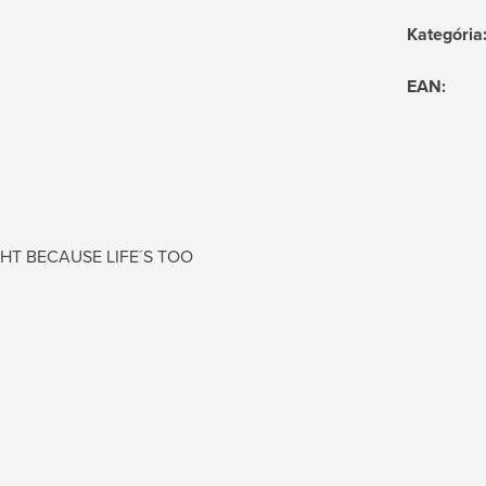
Kategória
EAN
:
GHT BECAUSE LIFE´S TOO