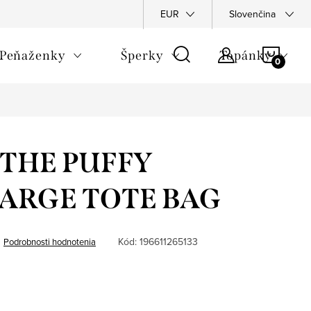
Napíšte nám
Podmienky ochrany osobných údajov
EUR
Slovenčina
Rekla
NÁKU
Peňaženky
Šperky
Topánky
KOŠÍ
- THE PUFFY
ARGE TOTE BAG
Kód:
196611265133
Podrobnosti hodnotenia