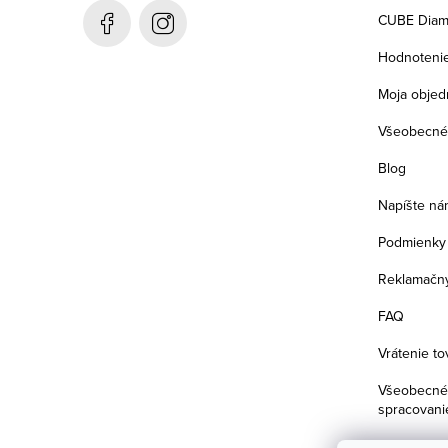
t
CUBE Diam
i
Hodnoteni
e
Moja objed
Všeobecné
Blog
Napíšte ná
Podmienky 
Reklamačný
FAQ
Vrátenie to
Všeobecné 
spracovani