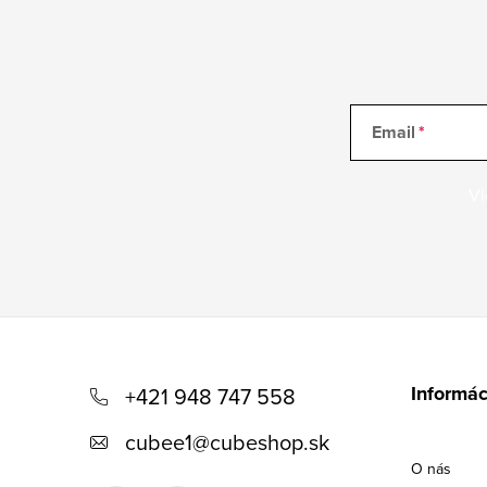
Email
Vl
Z
á
Informác
+421 948 747 558
p
cubee1
@
cubeshop.sk
ä
O nás