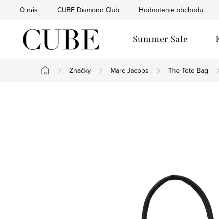
Prejsť
O nás
CUBE Diamond Club
Hodnotenie obchodu
na
obsah
Summer Sale
Značky
Marc Jacobs
The Tote Bag
Domov