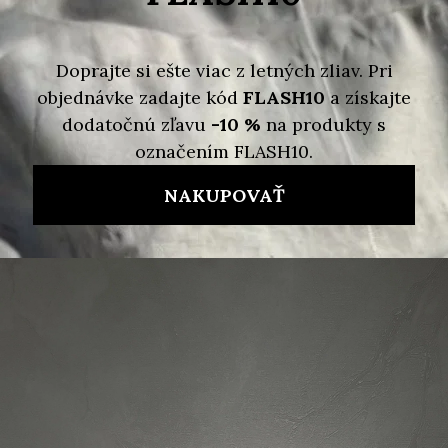
Variant
Detailné informácie
Skladom
Možnosti doručenia
665 €
565,25 €
/ ks
Jednotková
cena:
PRIDAŤ DO KOŠÍKA
Značka:
VIVIENNE WESTWOOD
Kód:
8053195450145