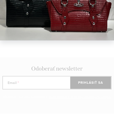
Concept store na 0. podlaží v Eurovei
navštívte nás osobne
Diamond Club
exkluzívne výhody pre členov nášho klubu
Kurátorský výber značiek
objavte kolekcie svetových aj lokálnych dizajnérov
Odoberať newsletter
Email
PRIHLÁSIŤ SA
Vložením e-mailu súhlasíte s
podmienkami ochrany osobných údajov