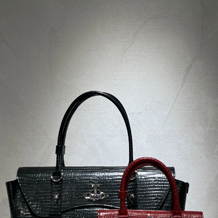
Opýtať sa
Strážiť
Zdieľať
Popis
Parametre produktu
Hodnotenie
Diskusia
Značka
VIVIENNE WESTWOOD