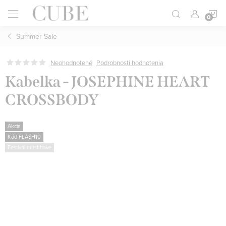
Prejsť
N
na
obsah
Summer Sale
K
Neohodnotené
Podrobnosti hodnotenia
Kabelka - JOSEPHINE HEART
CROSSBODY
Akcia
Kód FLASH10
Festival must-have