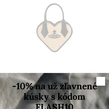
–15 %