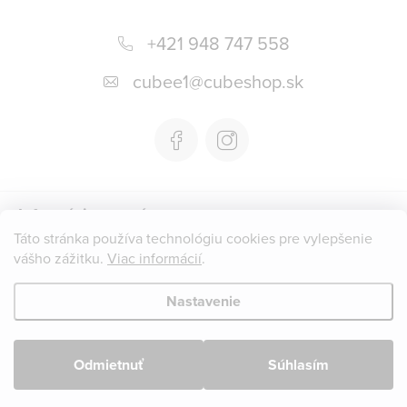
Z
á
+421 948 747 558
p
cubee1
@
cubeshop.sk
ä
t
i
e
Informácie pre vás
Táto stránka používa technológiu cookies pre vylepšenie
vášho zážitku.
Viac informácií
.
Instagram
Nastavenie
Copyright 2026
CUBESHOP.SK
. Všetky práva vyhradené.
Upraviť
nastavenie cookies
Odmietnuť
Súhlasím
Vytvoril Shoptet