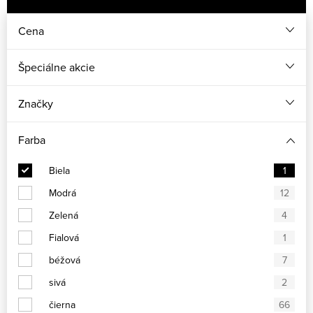
Cena
Špeciálne akcie
Značky
Farba
Biela
1
Modrá
12
Zelená
4
Fialová
1
béžová
7
sivá
2
čierna
66