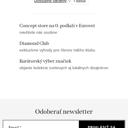
Dostupné varianty
+ ďalšie
O
Concept store na 0. podlaží v Eurovei
navštívte nás osobne
v
l
Diamond Club
á
exkluzívne výhody pre členov nášho klubu
d
Kurátorský výber značiek
a
objavte kolekcie svetových aj lokálnych dizajnérov
c
i
e
p
r
v
Odoberať newsletter
k
y
Email
PRIHLÁSIŤ SA