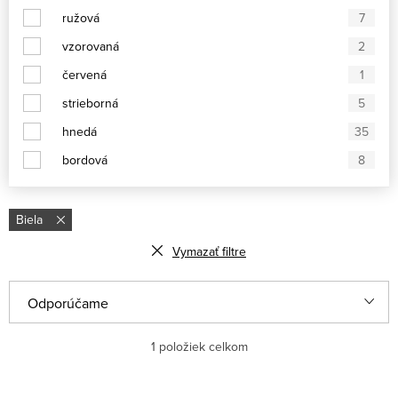
ružová
7
vzorovaná
2
červená
1
strieborná
5
hnedá
35
bordová
8
Biela
Vymazať filtre
V
R
Odporúčame
ý
a
Najlacnejšie
1
položiek celkom
p
d
i
e
Najdrahšie