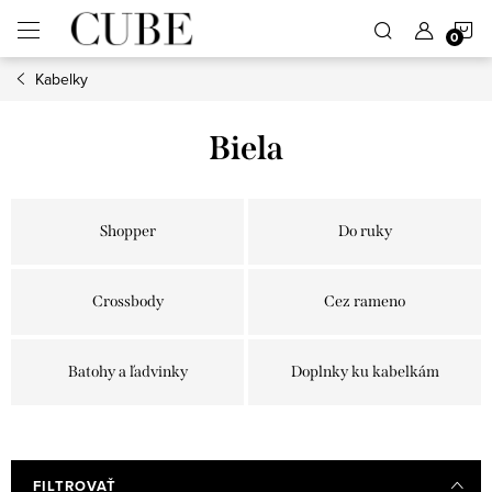
Prejsť
N
na
obsah
Kabelky
K
Biela
Shopper
Do ruky
Crossbody
Cez rameno
Batohy a ľadvinky
Doplnky ku kabelkám
FILTROVAŤ