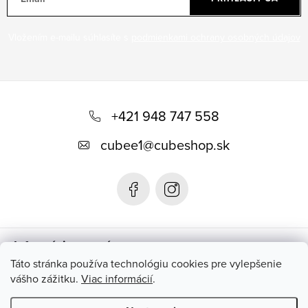
v
ý
Vložením e-mailu súhlasíte s
podmienkami ochrany osobných údajov
p
i
s
Z
u
á
+421 948 747 558
p
cubee1
@
cubeshop.sk
ä
t
i
e
Informácie pre vás
Táto stránka používa technológiu cookies pre vylepšenie
vášho zážitku.
Viac informácií
.
Instagram